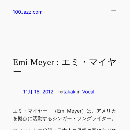
内
100Jazz.com
容
を
ス
キ
ッ
プ
Emi Meyer : エミ・マイヤ
ー
11月 18, 2012
—
takaki
in
Vocal
by
エミ・マイヤー （Emi Meyer）は、アメリカ
を拠点に活動するシンガー・ソングライター。