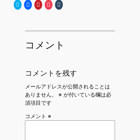
Click
Facebook
ク
ク
ク
to
で
リ
リ
リ
share
共
ッ
ッ
ッ
on
有
ク
ク
ク
Twitter
す
し
し
し
(新
る
て
て
て
し
に
Pinterest
Pocket
Tumblr
い
は
で
で
で
ウ
ク
共
シ
共
ィ
リ
有
ェ
有
コメント
ン
ッ
(新
ア
(新
ド
ク
し
(新
し
ウ
し
い
し
い
で
て
ウ
い
ウ
開
く
ィ
ウ
ィ
き
だ
ン
ィ
ン
ま
さ
ド
ン
ド
コメントを残す
す)
い
ウ
ド
ウ
(新
で
ウ
で
し
開
で
開
い
き
開
き
メールアドレスが公開されることは
ウ
ま
き
ま
ィ
す)
ま
す)
ありません。
※
が付いている欄は必
ン
す)
ド
須項目です
ウ
で
開
コメント
※
き
ま
す)