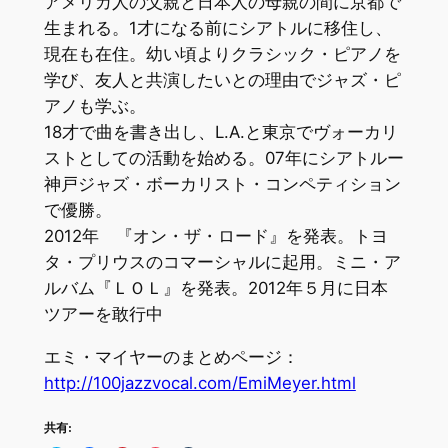
アメリカ人の父親と日本人の母親の間に京都で
生まれる。1才になる前にシアトルに移住し、
現在も在住。幼い頃よりクラシック・ピアノを
学び、友人と共演したいとの理由でジャズ・ピ
アノも学ぶ。
18才で曲を書き出し、L.A.と東京でヴォーカリ
ストとしての活動を始める。07年にシアトルー
神戸ジャズ・ボーカリスト・コンペティション
で優勝。
2012年 『オン・ザ・ロード』を発表。トヨ
タ・プリウスのコマーシャルに起用。ミニ・ア
ルバム『ＬＯＬ』を発表。2012年５月に日本
ツアーを敢行中
エミ・マイヤーのまとめページ：
http://100jazzvocal.com/EmiMeyer.html
共有: